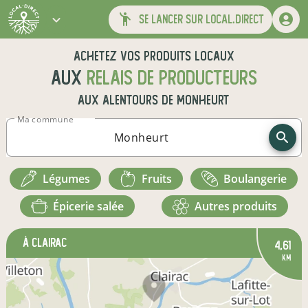
se lancer sur local.direct
Achetez vos produits locaux
aux
relais de producteurs
aux alentours de
Monheurt
Ma commune
légumes
fruits
boulangerie
épicerie salée
autres produits
à Clairac
4,61
km