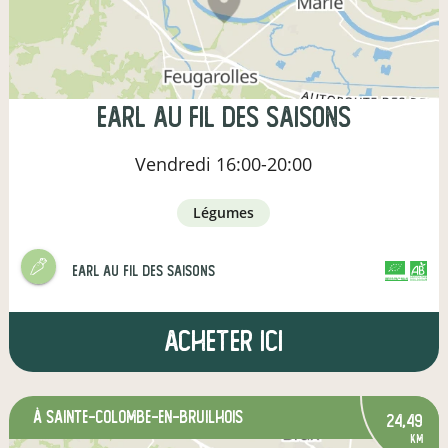
earl au fil des saisons
Vendredi
16:00-20:00
légumes
earl au fil des saisons
CERTIFIÉ PAR FR-BIO-01
AGRICULTURE FRANCE
Acheter ici
à Sainte-Colombe-en-Bruilhois
24,49
km