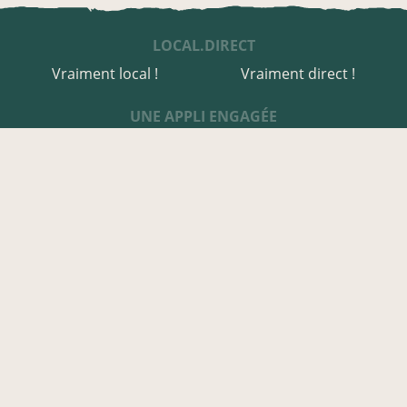
LOCAL.DIRECT
Vraiment local !
Vraiment direct !
UNE APPLI ENGAGÉE
Une appli à prix libre
Des relais de producteurs
Une appli co-construite
Des co-livraisons
EN CHER