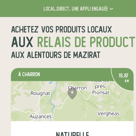
local.direct,
une appli engagée
Achetez vos produits locaux
aux
relais de produc
aux alentours de
Mazirat
à Charron
19,87
km
naturelle