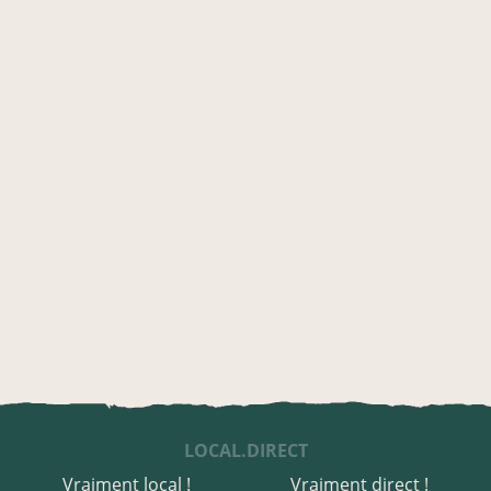
LOCAL.DIRECT
Vraiment local !
Vraiment direct !