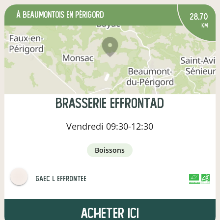
à Beaumontois en Périgord
28,70
km
brasserie effrontad
Vendredi
09:30-12:30
boissons
gaec l effrontee
CERTIFIÉ PAR FR-BIO-01
AGRICULTURE FRANCE
Acheter ici