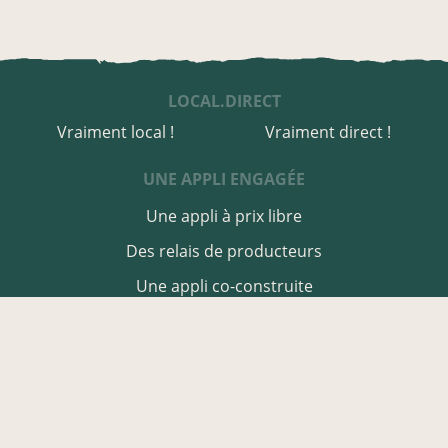
LOCAL.DIRECT
Vraiment local !
Vraiment direct !
UNE APPLI ENGAGÉE
Une appli à prix libre
Des relais de producteurs
Une appli co-construite
Des co-livraisons
EN DORDOGNE