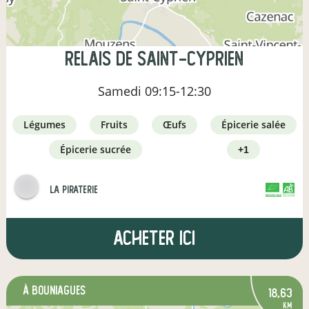
Relais de Saint-Cyprien
Samedi
09:15-12:30
légumes
fruits
œufs
épicerie salée
épicerie sucrée
+1
la piraterie
CERTIFIÉ PAR FR-BIO-01
AGRICULTURE FRANCE
Acheter ici
à BOUNIAGUES
18,63
km