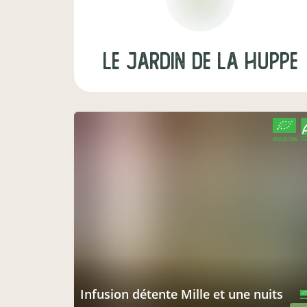
LE JARDIN DE LA HUPPE
CERTIFIÉ PAR FR-BIO-01
AGRICULTURE FRANCE
Infusion détente Mille et une nuits
CERTIFIÉ PAR 
AGRICULTURE