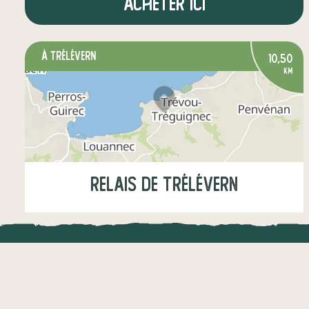
Acheter ici
à Trélévern
10,50
km
Relais de Trélévern
Mercredi
16:00-19:00
Samedi
09:00-12:00
LOCAL.DIRE
légumes
fruits
œufs
boissons
Vraiment loca