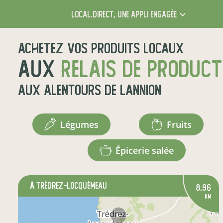
local.direct,
une appli engagée
Achetez vos produits locaux
aux
relais de produc
aux alentours de
Lannion
légumes
fruits
épicerie salée
à Trédrez-Locquémeau
8,96
km