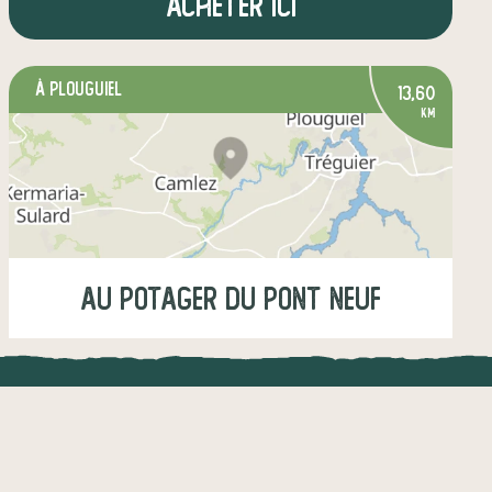
Acheter ici
à Plouguiel
13,60
km
Au Potager Du Pont Neuf
Vendredi
18:00-19:30
UNE APPLI ENGAGÉE
CT
légumes
fruits
œufs
boissons
l !
Une appli à prix libre
autres produits