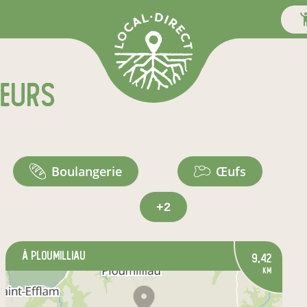
teurs
boulangerie
œufs
+2
à Ploumilliau
9,42
km