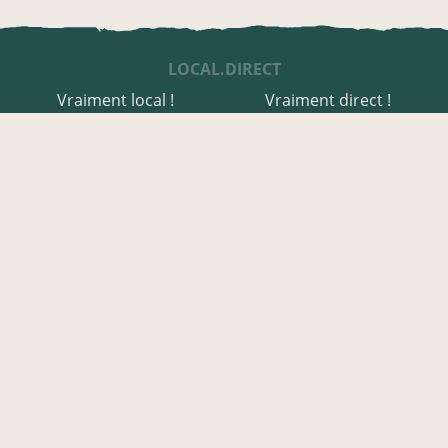
LOCAL.DIRECT
Vraiment local !
Vraiment direct !
UNE APPLI ENGAGÉE
Une appli à prix libre
Des relais de producteurs
Une appli co-construite
Des co-livraisons
EN FINISTÈRE