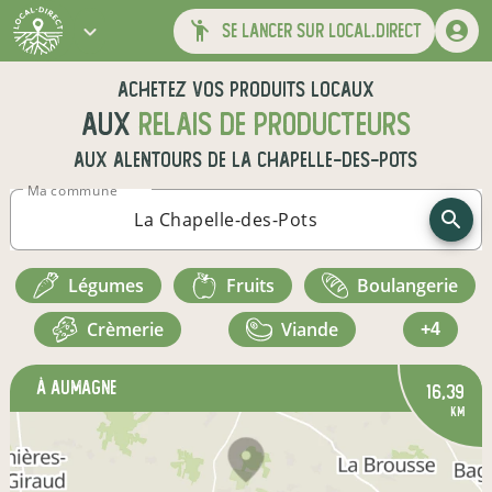
se lancer sur local.direct
Achetez vos produits locaux
aux
relais de producteurs
aux alentours de
La Chapelle-des-Pots
Ma commune
légumes
fruits
boulangerie
crèmerie
viande
+4
à Aumagne
16,39
km