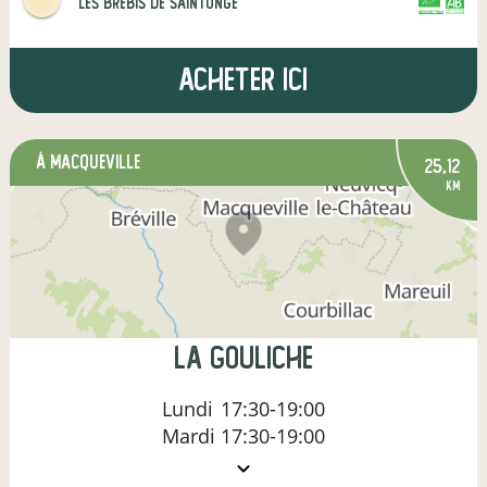
Les Brebis de Saintonge
CERTIFIÉ PAR FR-BIO-01
AGRICULTURE FRANCE
Acheter ici
à Macqueville
25,12
km
La Gouliche
Lundi
17:30-19:00
Mardi
17:30-19:00