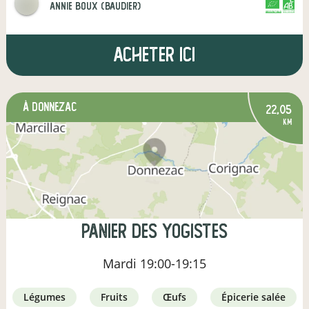
annie boux (baudier)
CERTIFIÉ PAR FR-BIO-01
AGRICULTURE FRANCE
Acheter ici
à Donnezac
22,05
km
Panier des yogistes
Mardi
19:00-19:15
légumes
fruits
œufs
épicerie salée