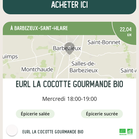
Acheter ici
à Barbezieux-Saint-Hilaire
22,04
km
eurl la cocotte gourmande bio
Mercredi
18:00-19:00
épicerie salée
épicerie sucrée
eurl la cocotte gourmande bio
CERTIFIÉ PAR FR-BIO-09
AGRICULTURE FRANCE