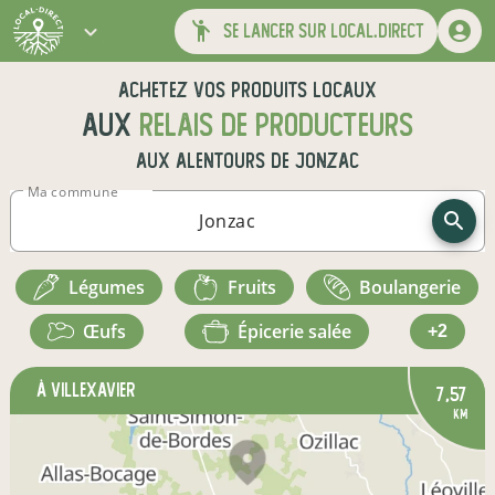
se lancer sur local.direct
Achetez vos produits locaux
aux
relais de producteurs
aux alentours de
Jonzac
Ma commune
légumes
fruits
boulangerie
œufs
épicerie salée
+2
à Villexavier
7,57
km