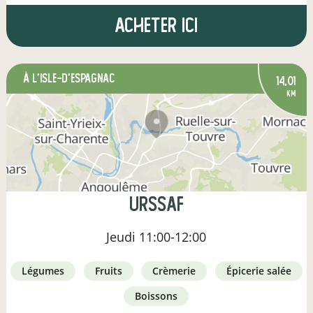
Acheter ici
à L'Isle-d'Espagnac
14,01
km
URSSAF
Jeudi
11:00-12:00
légumes
fruits
crèmerie
épicerie salée
boissons