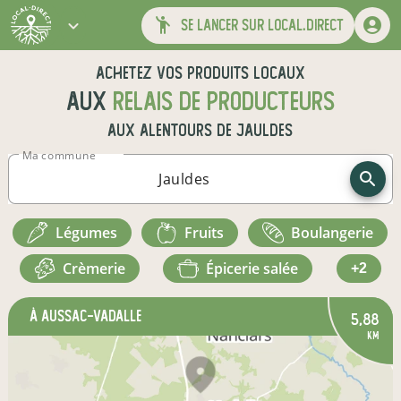
se lancer sur local.direct
Achetez vos produits locaux
aux
relais de producteurs
aux alentours de
Jauldes
Ma commune
légumes
fruits
boulangerie
crèmerie
épicerie salée
+2
à Aussac-Vadalle
5,88
km