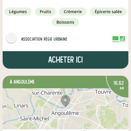
légumes
fruits
crèmerie
épicerie salée
boissons
Association Régie Urbaine
CERTIFIÉ PAR FR-BIO-01
AGRICULTURE FRANCE
Acheter ici
à Angoulême
16,62
km