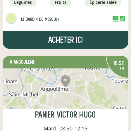
légumes
fruits
épicerie salée
Le Jardin Du Mesclun
CERTIFIÉ PAR FR-BIO-12
AGRICULTURE FRANCE
Acheter ici
à Angoulême
16,52
km
Panier Victor Hugo
Mardi
08:30-12:15