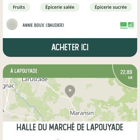
fruits
épicerie salée
épicerie sucrée
annie boux (baudier)
CERTIFIÉ PAR FR-BIO-01
AGRICULTURE FRANCE
Acheter ici
à Lapouyade
22,89
km
Halle du marché de Lapouyade