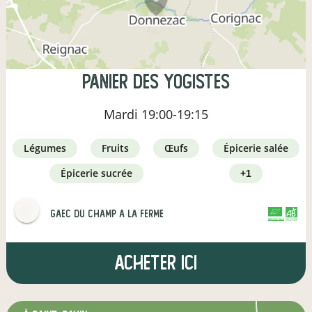
Panier des yogistes
Mardi
19:00-19:15
légumes
fruits
œufs
épicerie salée
épicerie sucrée
+1
gaec du champ a la ferme
CERTIFIÉ PAR FR-BIO-16
AGRICULTURE FRANCE
Acheter ici