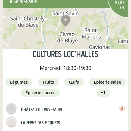
à Saint-Savin
10,10
km
Cultures loc'Halles
Mercredi
18:30-19:30
légumes
fruits
œufs
épicerie salée
épicerie sucrée
+1
Château du Puy-Faure
La ferme des moquets