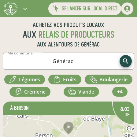
se lancer sur local.direct
Achetez vos produits locaux
aux
relais de producteurs
aux alentours de
Générac
Ma commune
légumes
fruits
boulangerie
crèmerie
viande
+4
à Berson
8,03
km