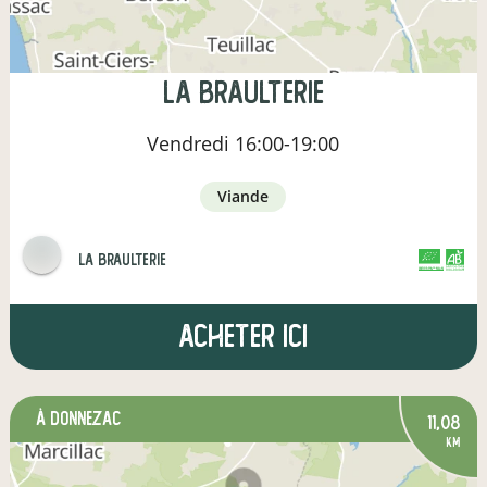
La braulterie
Vendredi
16:00-19:00
viande
La Braulterie
CERTIFIÉ PAR FR-BIO-01
AGRICULTURE FRANCE
Acheter ici
à Donnezac
11,08
km