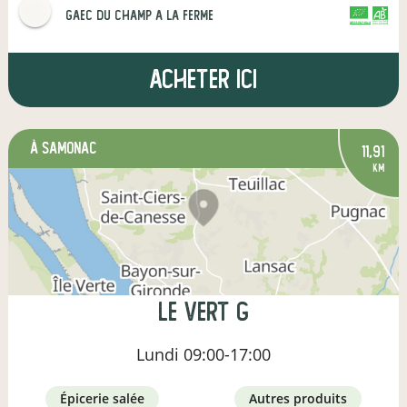
gaec du champ a la ferme
CERTIFIÉ PAR FR-BIO-16
AGRICULTURE FRANCE
Acheter ici
à Samonac
11,91
km
Le Vert G
Lundi
09:00-17:00
épicerie salée
autres produits