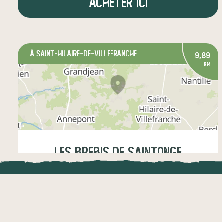
Acheter ici
à Saint-Hilaire-de-Villefranche
9,89
km
Les Brebis de Saintonge
LOCAL.DIRE
Mercredi
16:30-18:30
Vraiment loca