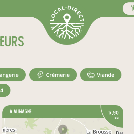
teurs
langerie
crèmerie
viande
+4
à Aumagne
17,90
km