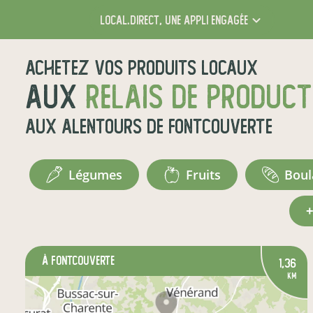
local.direct,
une appli engagée
Achetez vos produits locaux
aux
relais de produc
aux alentours de
Fontcouverte
légumes
fruits
bou
à Fontcouverte
1,36
km