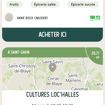
fruits
épicerie salée
épicerie sucrée
annie boux (baudier)
CERTIFIÉ PAR FR-BIO-01
AGRICULTURE FRANCE
Acheter ici
à Saint-Savin
29,71
km
Cultures loc'Halles