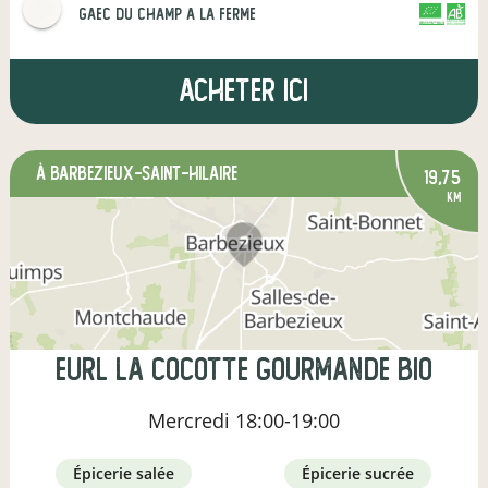
gaec du champ a la ferme
CERTIFIÉ PAR FR-BIO-16
AGRICULTURE FRANCE
Acheter ici
à Barbezieux-Saint-Hilaire
19,75
km
eurl la cocotte gourmande bio
Mercredi
18:00-19:00
épicerie salée
épicerie sucrée