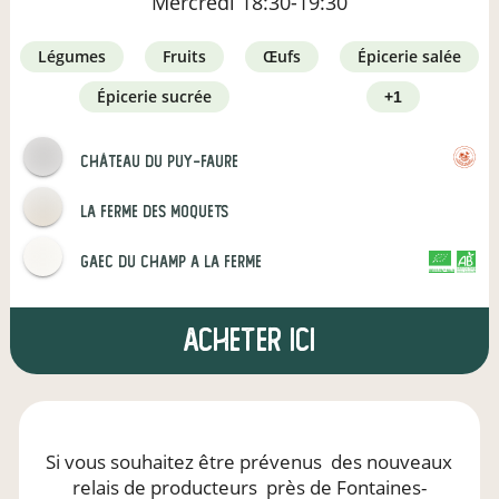
Mercredi
18:30-19:30
légumes
fruits
œufs
épicerie salée
épicerie sucrée
+1
Château du Puy-Faure
La ferme des moquets
gaec du champ a la ferme
CERTIFIÉ PAR FR-BIO-16
AGRICULTURE FRANCE
Acheter ici
Si vous souhaitez être prévenus
des nouveaux
relais de producteurs
près de Fontaines-