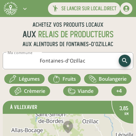
se lancer sur local.direct
Achetez vos produits locaux
aux
relais de producteurs
aux alentours de
Fontaines-d'Ozillac
Ma commune
légumes
fruits
boulangerie
crèmerie
viande
+4
à Villexavier
3,85
km