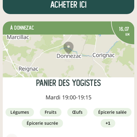
Acheter ici
à Donnezac
16,07
km
Panier des yogistes
Mardi
19:00-19:15
légumes
fruits
œufs
épicerie salée
épicerie sucrée
+1