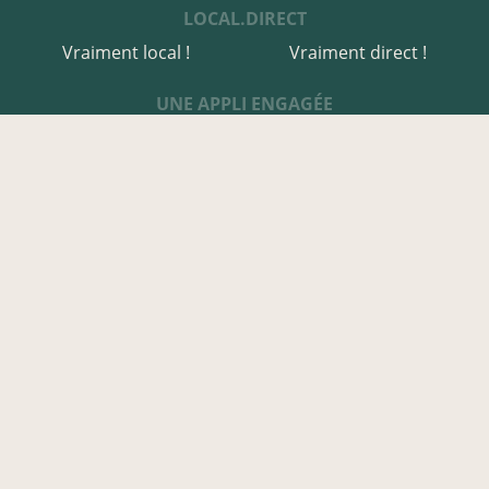
LOCAL.DIRECT
Vraiment local !
Vraiment direct !
UNE APPLI ENGAGÉE
Une appli à prix libre
Des relais de producteurs
Une appli co-construite
Des co-livraisons
EN DORDOGNE