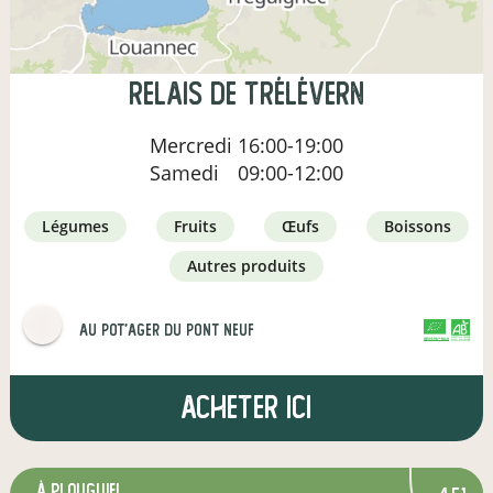
Relais de Trélévern
Mercredi
16:00-19:00
Samedi
09:00-12:00
légumes
fruits
œufs
boissons
autres produits
Au Pot'ager Du Pont Neuf
CERTIFIÉ PAR FR-BIO-01
AGRICULTURE FRANCE
Acheter ici
à Plouguiel