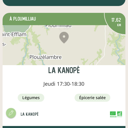
à Ploumilliau
17,62
km
La Kanopé
Jeudi
17:30-18:30
légumes
épicerie salée
La Kanopé
CERTIFIÉ PAR FR-BIO-01
AGRICULTURE FRANCE