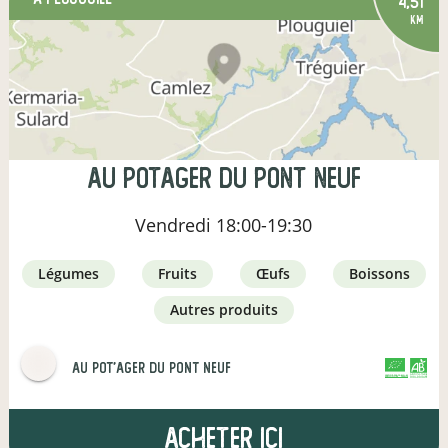
4,51
km
Au Potager Du Pont Neuf
Vendredi
18:00-19:30
légumes
fruits
œufs
boissons
autres produits
Au Pot'ager Du Pont Neuf
CERTIFIÉ PAR FR-BIO-01
AGRICULTURE FRANCE
Acheter ici