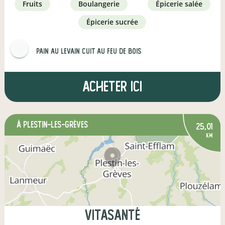
fruits
boulangerie
épicerie salée
épicerie sucrée
Pain au levain Cuit au feu de bois
Acheter ici
à Plestin-les-Grèves
25,01
km
Vitasanté