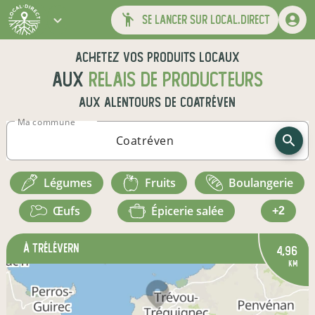
se lancer sur local.direct
Achetez vos produits locaux
aux
relais de producteurs
aux alentours de
Coatréven
Ma commune
légumes
fruits
boulangerie
œufs
épicerie salée
+2
à Trélévern
4,96
km