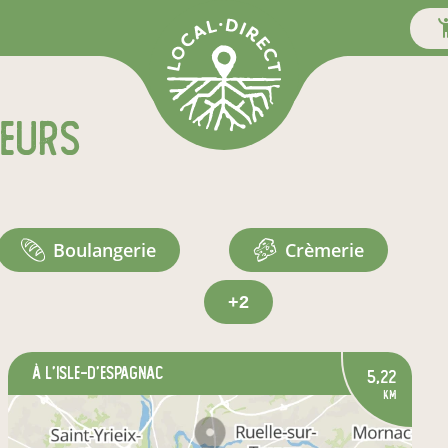
teurs
boulangerie
crèmerie
+2
à L'Isle-d'Espagnac
5,22
km