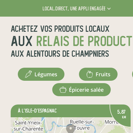
local.direct,
une appli engagée
Achetez vos produits locaux
aux
relais de produc
aux alentours de
Champniers
légumes
fruits
épicerie salée
à L'Isle-d'Espagnac
5,87
km