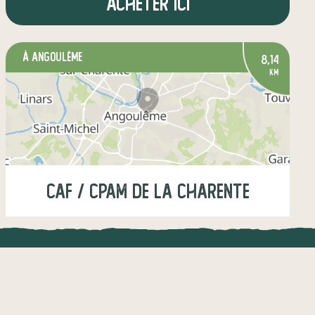
Acheter ici
à Angoulême
8,14
km
CAF / CPAM de la Charente
Jeudi
12:00-13:30
UNE APPLI ENGAGÉE
CT
légumes
fruits
crèmerie
l !
Une appli à prix libre
épicerie salée
boissons