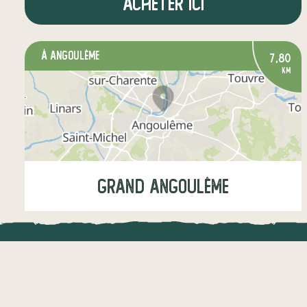
Acheter ici
à Angoulême
7,80
km
Grand Angoulême
Jeudi
12:15-12:30
LOCAL.DIRE
légumes
fruits
crèmerie
Vraiment loca
épicerie salée
boissons