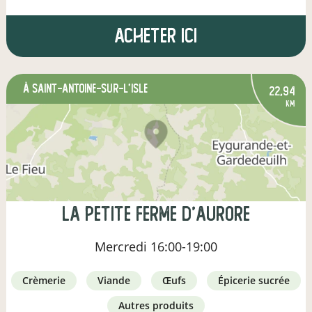
Acheter ici
à Saint-Antoine-sur-l'Isle
22,94
km
la petite ferme d'aurore
Mercredi
16:00-19:00
crèmerie
viande
œufs
épicerie sucrée
autres produits