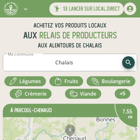
se lancer sur local.direct
Achetez vos produits locaux
aux
relais de producteurs
aux alentours de
Chalais
Ma commune
légumes
fruits
boulangerie
crèmerie
viande
+5
à Parcoul-Chenaud
7,55
km