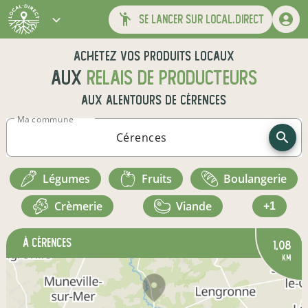
se lancer sur local.direct
Achetez vos produits locaux
aux
relais de producteurs
aux alentours de
Cérences
Ma commune
légumes
fruits
boulangerie
crèmerie
viande
+1
à Cérences
1,08
km