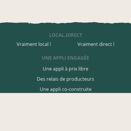
LOCAL.DIRECT
Vraiment local !
Vraiment direct !
UNE APPLI ENGAGÉE
Une appli à prix libre
Des relais de producteurs
Une appli co-construite
Des co-livraisons
EN MANCHE