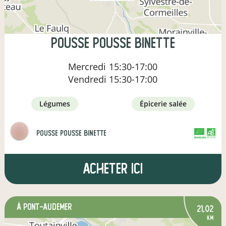
pousse pousse binette
Mercredi
15:30-17:00
Vendredi
15:30-17:00
légumes
épicerie salée
Pousse pousse binette
CERTIFIÉ PAR FR-BIO-01
AGRICULTURE FRANCE
Acheter ici
à Pont-Audemer
21,02
km