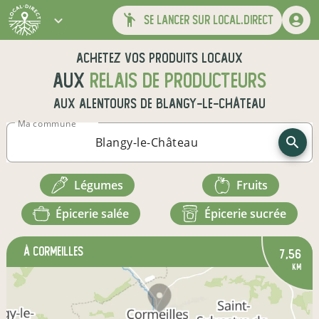
se lancer sur local.direct
Achetez vos produits locaux
aux
relais de producteurs
aux alentours de
Blangy-le-Château
Ma commune
légumes
fruits
épicerie salée
épicerie sucrée
à Cormeilles
7,56
km