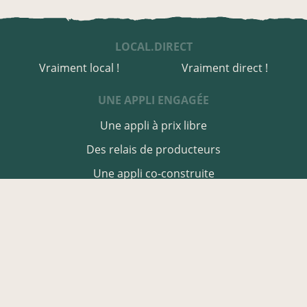
LOCAL.DIRECT
Vraiment local !
Vraiment direct !
UNE APPLI ENGAGÉE
Une appli à prix libre
Des relais de producteurs
Une appli co-construite
Des co-livraisons
EN CALVADOS