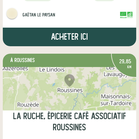
Gaëtan le paysan
CERTIFIÉ PAR
AGRICULTURE FRANCE
Acheter ici
à Roussines
29,85
km
La Ruche, épicerie café associatif
Roussines