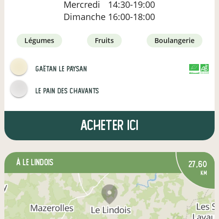
Mercredi
14:30-19:00
Dimanche
16:00-18:00
légumes
fruits
boulangerie
Gaëtan le paysan
CERTIFIÉ PAR
AGRICULTURE FRANCE
Le pain des Chavants
Acheter ici
à Le Lindois
27,60
km