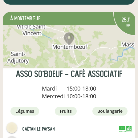
à Montembœuf
25,11
km
Asso So'Boeuf - Café associatif
Mardi
15:00-18:00
Mercredi
10:00-18:00
légumes
fruits
boulangerie
Gaëtan le paysan
CERTIFIÉ PAR
AGRICULTURE FRANCE