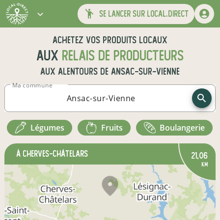
se lancer sur local.direct
Achetez vos produits locaux
aux
relais de producteurs
aux alentours de
Ansac-sur-Vienne
Ma commune
légumes
fruits
boulangerie
à Cherves-Châtelars
21,06
km