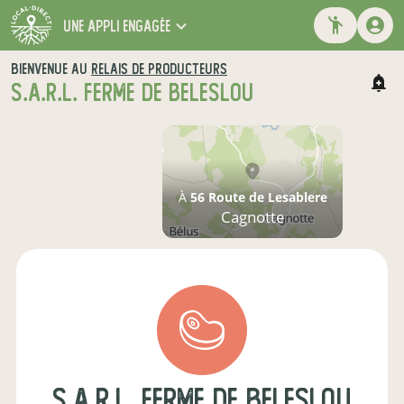
une appli engagée
BIENVENUE AU
RELAIS DE PRODUCTEURS
S.A.R.L. FERME DE BELESLOU
À
56 Route de Lesablere
Cagnotte
s.a.r.l. ferme de beleslou