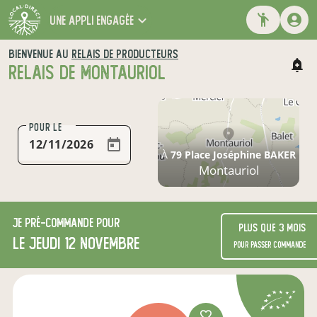
une appli engagée
BIENVENUE AU
RELAIS DE PRODUCTEURS
RELAIS DE MONTAURIOL
POUR LE
À
79 Place Joséphine BAKER
Montauriol
Je
pré-commande
pour
Plus que 3 mois
le jeudi 12 novembre
pour passer commande