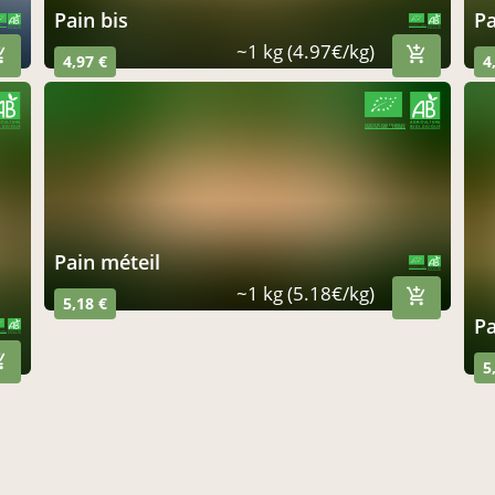
pain bis
CERTIFIÉ PAR FR-BIO-01
AGRICULTURE FRANCE
~1 kg (4.97€/kg)
4,97 €
4
CERTIFIÉ PAR FR-BIO-01
AGRICULTURE FRANCE
pain méteil
CERTIFIÉ PAR FR-BIO-01
AGRICULTURE FRANCE
~1 kg (5.18€/kg)
5,18 €
FR-BIO-01
 FRANCE
5