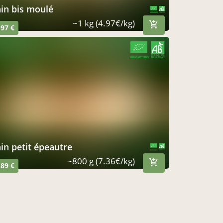
pain bis moulé
CERTIFIÉ PAR FR-BIO-01
AGRICULTURE FRANCE
~1 kg (4.97€/kg)
,97 €
CERTIFIÉ PAR FR-BIO-01
AGRICULTURE FRANCE
pain petit épeautre
CERTIFIÉ PAR FR-BIO-01
AGRICULTURE FRANCE
~800 g (7.36€/kg)
,89 €