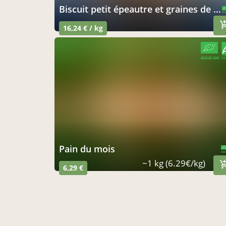
biscuit petit épeautre et graines de tournesol
CERTIFIÉ PAR FR-BIO-01
AGRICULTURE FRANCE
16,24 € / kg
CERTIFIÉ PAR FR-BIO-01
AGRICULTURE FRANCE
pain du mois
CERTIFIÉ PAR 
AGRICULTURE
~1 kg (6.29€/kg)
6,29 €