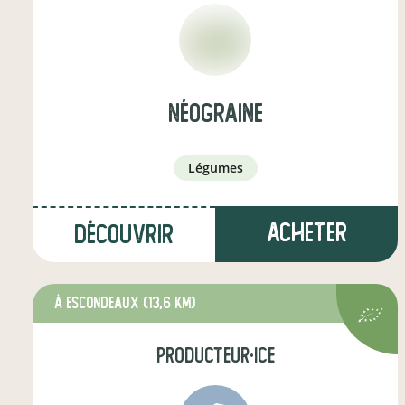
Néograine
légumes
Acheter
Découvrir
à Escondeaux
(13,6 km)
producteur·ice