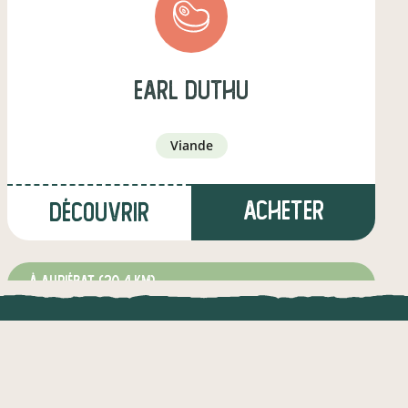
earl duthu
viande
Acheter
Découvrir
à Auriébat
(30,4 km)
éleveur·euse d'ovins / caprins
UNE APPLI ENGAGÉE
CT
l !
Une appli à prix libre