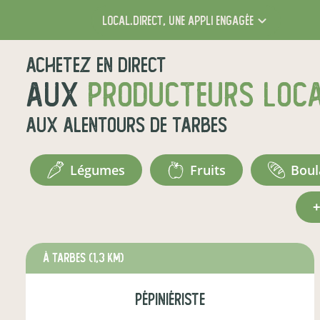
local.direct,
une appli engagée
Achetez en direct
aux
producteurs loc
aux alentours de
Tarbes
légumes
fruits
bou
à Tarbes
(1,3 km)
pépiniériste