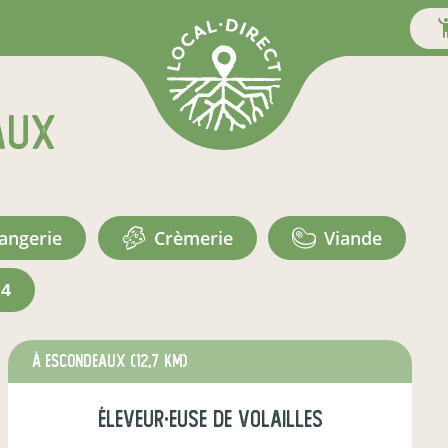
aux
langerie
crèmerie
viande
+4
à Escondeaux
(12,7 km)
éleveur·euse de volailles