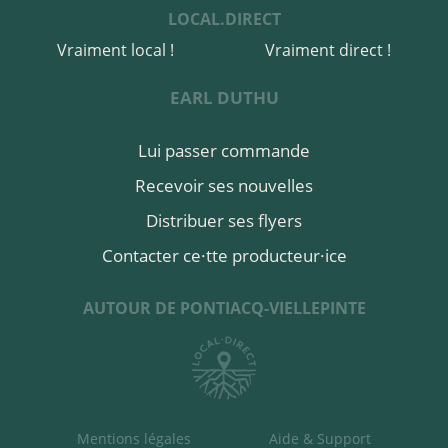
LOCAL.DIRECT
à Pontiacq-Viellepinte
Vraiment local !
Vraiment direct !
acheter ici
EARL DUTHU
Lui passer commande
Recevoir ses nouvelles
Distribuer ses flyers
Contacter ce·tte producteur·ice
AUTOUR DE PONTIACQ-VIELLEPINTE
Mentions légales
Aide & Support