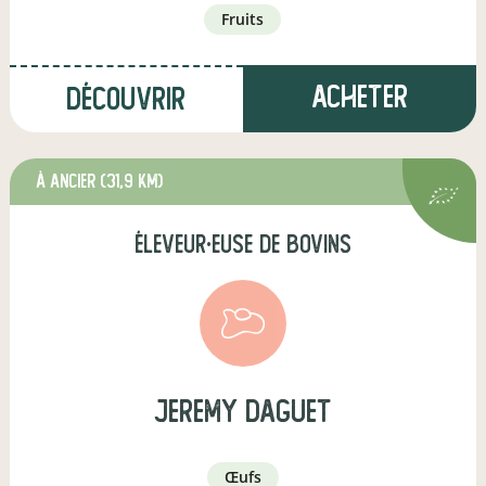
fruits
Acheter
Découvrir
à Ancier
(31,9 km)
éleveur·euse de bovins
jeremy daguet
œufs