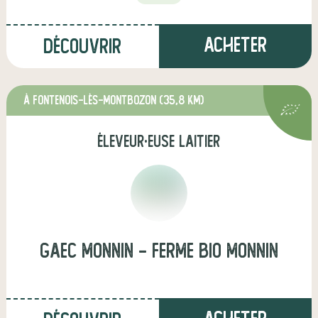
Acheter
Découvrir
à Fontenois-lès-Montbozon
(35,8 km)
éleveur·euse laitier
Gaec Monnin - Ferme Bio Monnin