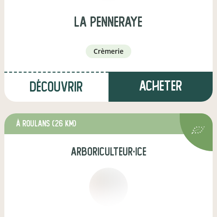
La Penneraye
crèmerie
Acheter
Découvrir
à Roulans
(26 km)
arboriculteur·ice