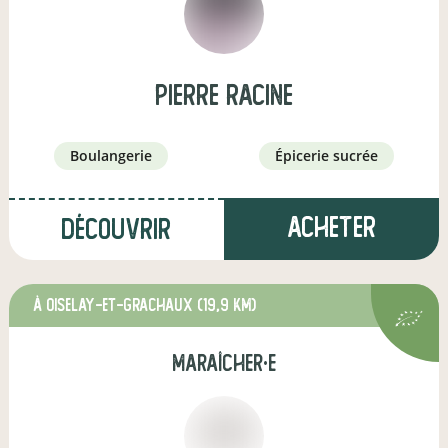
pierre racine
boulangerie
épicerie sucrée
Acheter
Découvrir
à Oiselay-et-Grachaux
(19,9 km)
maraîcher·e