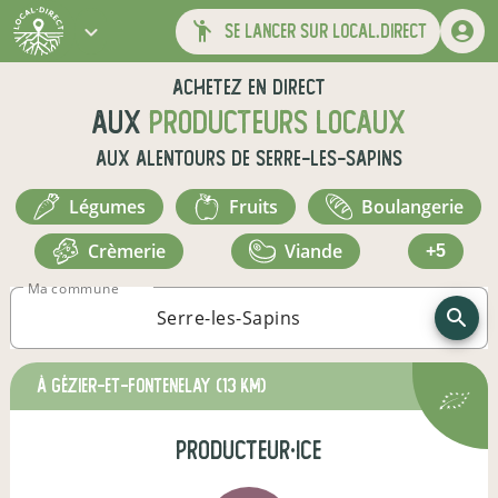
se lancer sur local.direct
Achetez en direct
aux
producteurs locaux
aux alentours de
Serre-les-Sapins
légumes
fruits
boulangerie
crèmerie
viande
+5
Ma commune
à Gézier-et-Fontenelay
(13 km)
producteur·ice