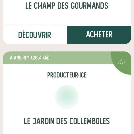
Le Champ des Gourmands
Acheter
Découvrir
à Angirey
(26,4 km)
producteur·ice
le jardin des collemboles