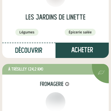
Les jardins de Linette
légumes
épicerie salée
Acheter
Découvrir
à Trésilley
(24,2 km)
fromagerie
info_outline