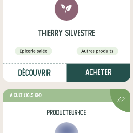
thierry silvestre
épicerie salée
autres produits
Acheter
Découvrir
à Cult
(16,5 km)
producteur·ice