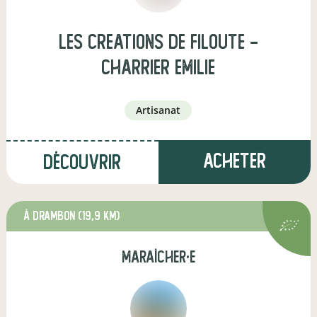
Les Creations de Filoute -
Charrier Emilie
artisanat
Acheter
Découvrir
à Drambon
(19,9 km)
maraîcher·e