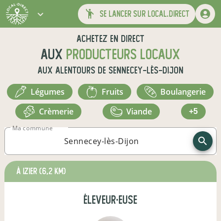
se lancer sur local.direct
Achetez en direct
aux
producteurs locaux
aux alentours de
Sennecey-lès-Dijon
légumes
fruits
boulangerie
crèmerie
viande
+5
Ma commune
à Izier
(6,2 km)
éleveur·euse