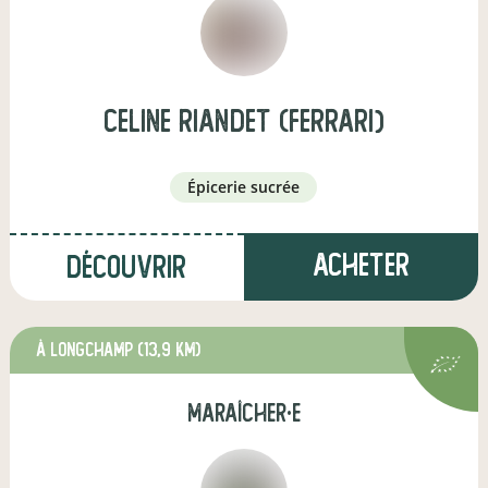
celine riandet (Ferrari)
épicerie sucrée
Acheter
Découvrir
à Longchamp
(13,9 km)
maraîcher·e