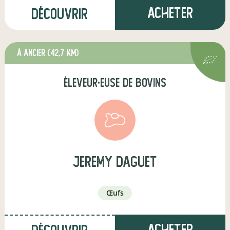
Acheter
Découvrir
à Ancier
(42,7 km)
éleveur·euse de bovins
jeremy daguet
œufs
Acheter