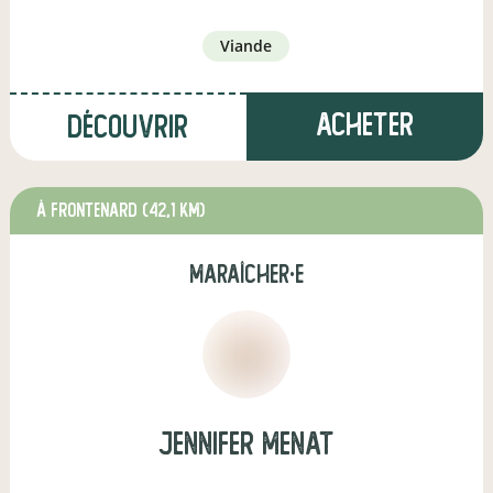
viande
Acheter
Découvrir
à Frontenard
(42,1 km)
maraîcher·e
jennifer menat