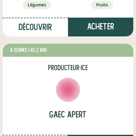
légumes
fruits
Acheter
Découvrir
à Isômes
(42,2 km)
producteur·ice
gaec apert