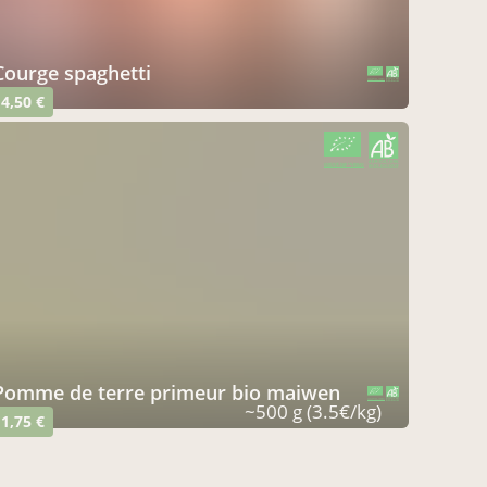
courge spaghetti
CERTIFIÉ PAR FR-BIO-01
AGRICULTURE FRANCE
4,50 €
CERTIFIÉ PAR FR-BIO-01
AGRICULTURE FRANCE
pomme de terre primeur bio maiwen
CERTIFIÉ PAR FR-BIO-01
AGRICULTURE FRANCE
~500 g (3.5€/kg)
1,75 €