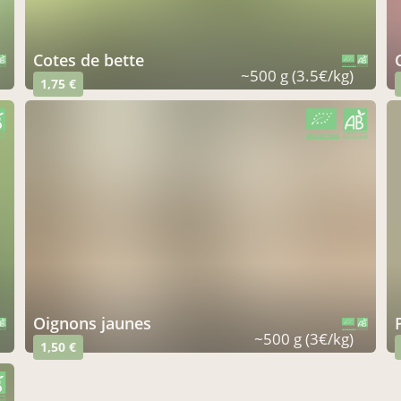
cotes de bette
CERTIFIÉ PAR FR-BIO-01
AGRICULTURE FRANCE
~500 g (3.5€/kg)
1,75 €
CERTIFIÉ PAR FR-BIO-01
AGRICULTURE FRANCE
oignons jaunes
CERTIFIÉ PAR FR-BIO-01
AGRICULTURE FRANCE
~500 g (3€/kg)
1,50 €