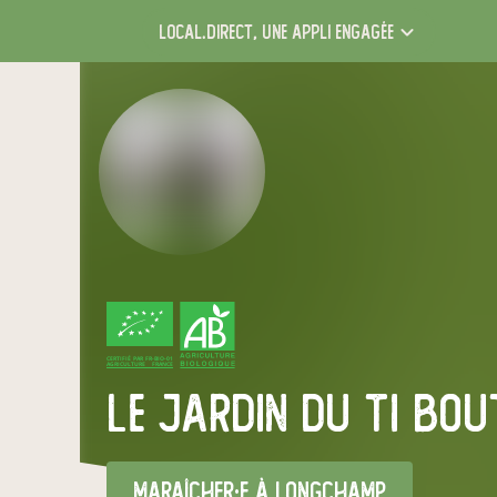
local.direct,
une appli engagée
CERTIFIÉ PAR FR-BIO-01
AGRICULTURE FRANCE
Le jardin du Ti bou
maraîcher·e
à Longchamp