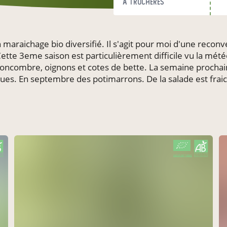
à Trochères
maraichage bio diversifié. Il s'agit pour moi d'une reconv
ette 3eme saison est particulièrement difficile vu la mété
 concombre, oignons et cotes de bette. La semaine prochain
ues. En septembre des potimarrons. De la salade est fra
CERTIFIÉ PAR FR-BIO-01
AGRICULTURE FRANCE