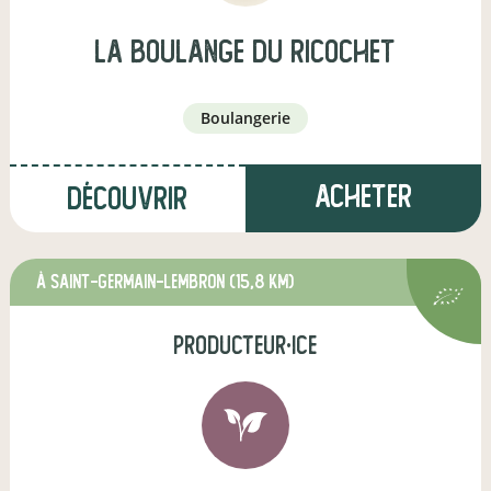
la boulange du ricochet
boulangerie
Acheter
Découvrir
à Saint-Germain-Lembron
(15,8 km)
producteur·ice