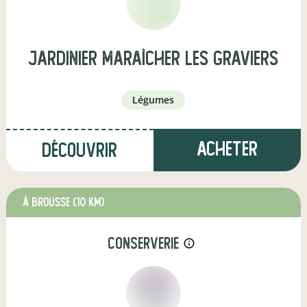
Jardinier Maraîcher Les Graviers
légumes
Acheter
Découvrir
à Brousse
(10 km)
conserverie
info_outline