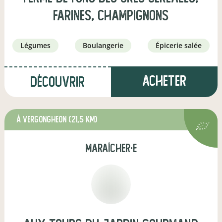
Farines, Champignons
légumes
boulangerie
épicerie salée
Acheter
Découvrir
à Vergongheon
(21,5 km)
maraîcher·e