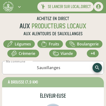
se lancer sur local.direct
Achetez en direct
aux
producteurs locaux
aux alentours de
Sauxillanges
légumes
fruits
boulangerie
crèmerie
viande
+4
Ma commune
à Brousse
(7,9 km)
éleveur·euse