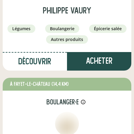
Philippe vaury
légumes
boulangerie
épicerie salée
autres produits
Acheter
Découvrir
à Fayet-le-Château
(14,4 km)
boulanger·e
info_outline