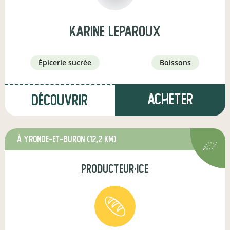
karine Leparoux
épicerie sucrée
boissons
Acheter
Découvrir
à Yronde-et-Buron
(12,2 km)
producteur·ice