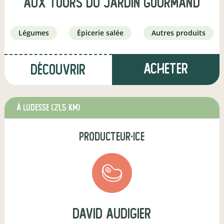
Aux Tours Du Jardin Gourmand
légumes
épicerie salée
autres produits
Acheter
Découvrir
à Ludesse
(21,5 km)
producteur·ice
david audigier