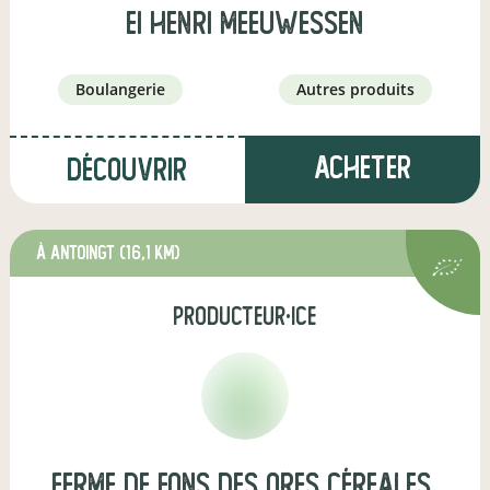
EI Henri Meeuwessen
boulangerie
autres produits
Acheter
Découvrir
à Antoingt
(16,1 km)
producteur·ice
Ferme de Fons Des Ores Céreales,