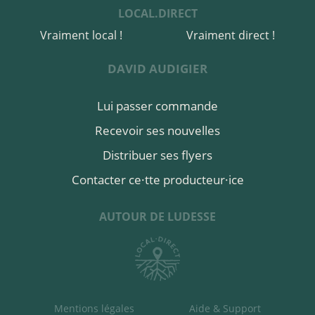
LOCAL.DIRECT
acheter ici
Vraiment local !
Vraiment direct !
DAVID AUDIGIER
Lui passer commande
Recevoir ses nouvelles
Distribuer ses flyers
Contacter ce·tte producteur·ice
AUTOUR DE LUDESSE
Mentions légales
Aide & Support