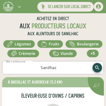
se lancer sur local.direct
Achetez en direct
aux
producteurs locaux
aux alentours de
Sanilhac
légumes
fruits
boulangerie
crèmerie
viande
+5
Ma commune
à Bassillac et Auberoche
(11,3 km)
éleveur·euse d'ovins / caprins