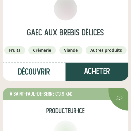
GAEC Aux Brebis Délices
fruits
crèmerie
viande
autres produits
Acheter
Découvrir
à Saint-Paul-de-Serre
(13,9 km)
producteur·ice