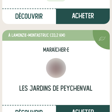
Acheter
Découvrir
à lamonzie-montastruc
(33,2 km)
maraîcher·e
les jardins de peychenval