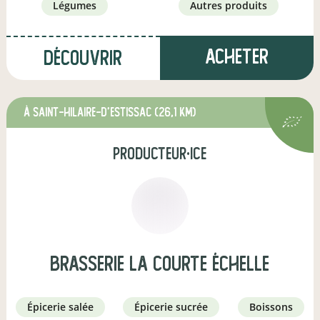
légumes
autres produits
Acheter
Découvrir
à Saint-Hilaire-d'Estissac
(26,1 km)
producteur·ice
Brasserie La Courte Échelle
épicerie salée
épicerie sucrée
boissons