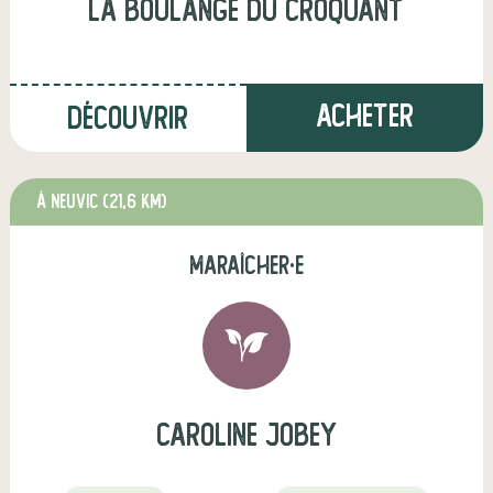
la boulange du croquant
Acheter
Découvrir
à Neuvic
(21,6 km)
maraîcher·e
caroline jobey