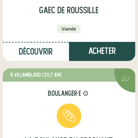
GAEC de ROUSSILLE
viande
Acheter
Découvrir
à Villamblard
(20,7 km)
boulanger·e
info_outline