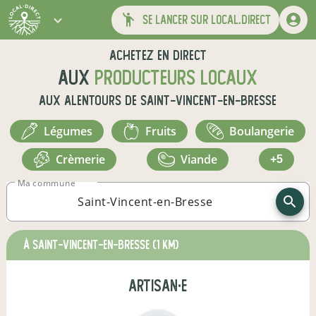
se lancer sur local.direct
Achetez en direct
aux
producteurs locaux
aux alentours de
Saint-Vincent-en-Bresse
légumes
fruits
boulangerie
crèmerie
viande
+5
Ma commune
à Saint-Vincent-en-Bresse
(1 km)
artisan·e