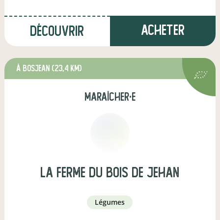
Acheter
Découvrir
à Bosjean
(23,4 km)
maraîcher·e
La ferme du Bois de Jehan
légumes