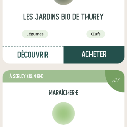
LES JARDINS BIO DE THUREY
légumes
œufs
Acheter
Découvrir
à Serley
(19,4 km)
maraîcher·e