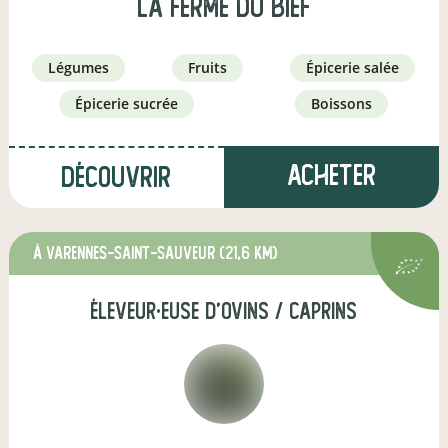
La Ferme du Bief
légumes
fruits
épicerie salée
épicerie sucrée
boissons
Acheter
Découvrir
à Varennes-Saint-Sauveur
(21,6 km)
éleveur·euse d'ovins / caprins