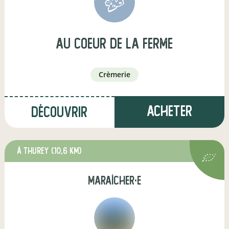
au coeur de la ferme
crèmerie
Acheter
Découvrir
à Thurey
(10,6 km)
maraîcher·e