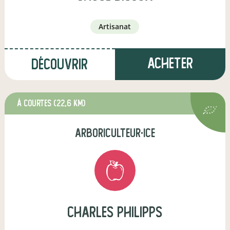
artisanat
Acheter
Découvrir
à Courtes
(22,6 km)
arboriculteur·ice
charles philipps