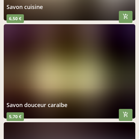
savon cuisine
6,50 €
savon douceur caraïbe
5,70 €