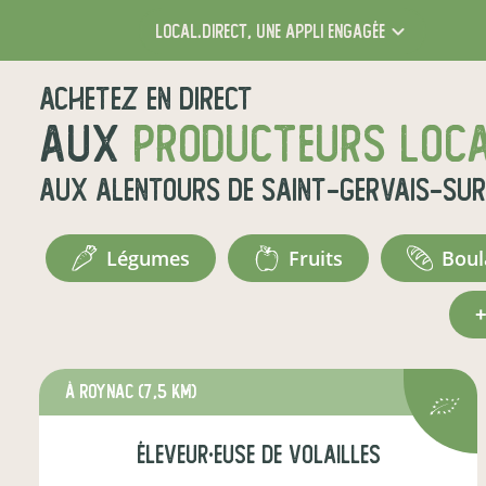
local.direct,
une appli engagée
Achetez en direct
aux
producteurs loc
aux alentours de
Saint-Gervais-sur
légumes
fruits
bou
à Roynac
(7,5 km)
éleveur·euse de volailles