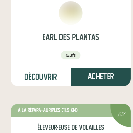
EARL DES PLANTAS
œufs
Acheter
Découvrir
à La Répara-Auriples
(11,9 km)
éleveur·euse de volailles