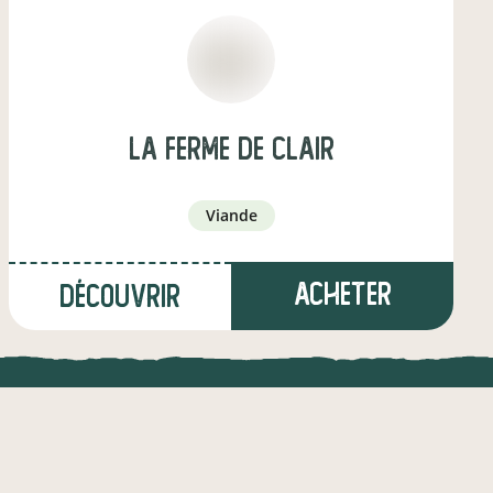
La ferme de Clair
viande
Acheter
Découvrir
à Eurre
(19,6 km)
UNE APPLI ENGAGÉE
CT
éleveur·euse d'ovins / caprins
l !
Une appli à prix libre