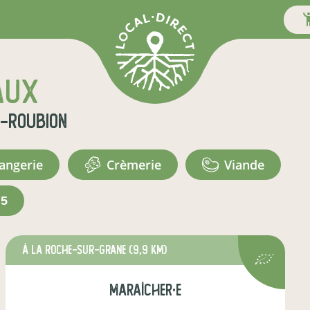
aux
-Roubion
langerie
crèmerie
viande
+5
à La Roche-sur-Grane
(9,9 km)
maraîcher·e