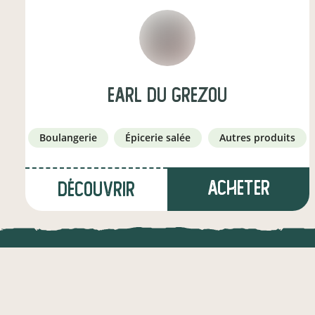
earl du grezou
boulangerie
épicerie salée
autres produits
Acheter
Découvrir
à Crest
(18,5 km)
LOCAL.DIRE
boulanger·e
info_outline
Vraiment loca