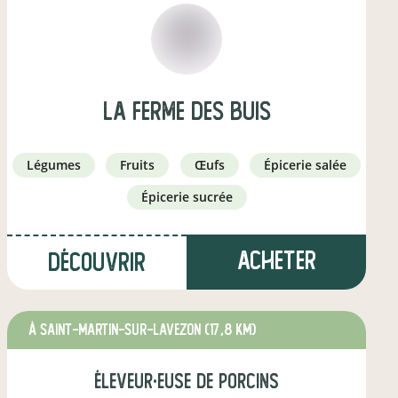
La Ferme des Buis
légumes
fruits
œufs
épicerie salée
épicerie sucrée
Acheter
Découvrir
à Saint-Martin-sur-Lavezon
(17,8 km)
éleveur·euse de porcins