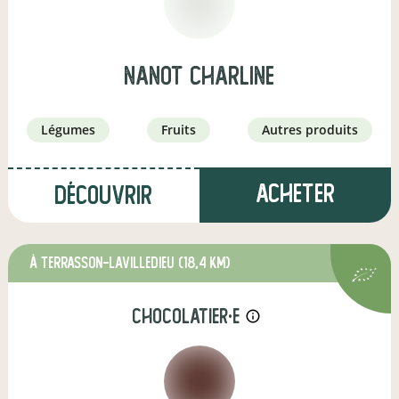
Nanot charline
légumes
fruits
autres produits
Acheter
Découvrir
à Terrasson-Lavilledieu
(18,4 km)
chocolatier·e
info_outline