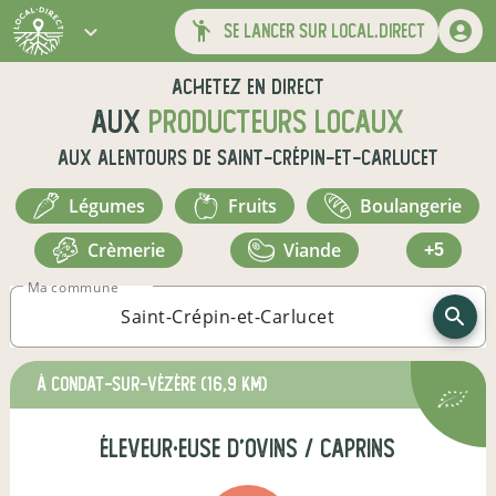
se lancer sur local.direct
Achetez en direct
aux
producteurs locaux
aux alentours de
Saint-Crépin-et-Carlucet
légumes
fruits
boulangerie
crèmerie
viande
+5
Ma commune
à Condat-sur-Vézère
(16,9 km)
éleveur·euse d'ovins / caprins