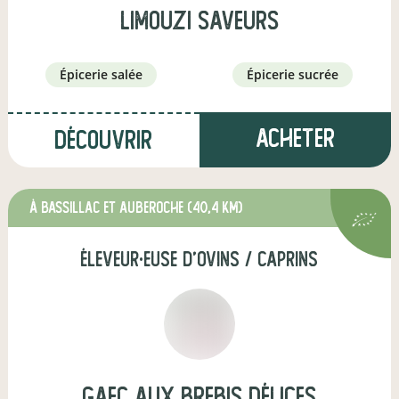
limouzi saveurs
épicerie salée
épicerie sucrée
Acheter
Découvrir
à Bassillac et Auberoche
(40,4 km)
éleveur·euse d'ovins / caprins
GAEC Aux Brebis Délices