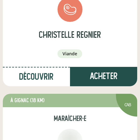
christelle regnier
viande
Acheter
Découvrir
à Gignac
(18 km)
CAB
maraîcher·e