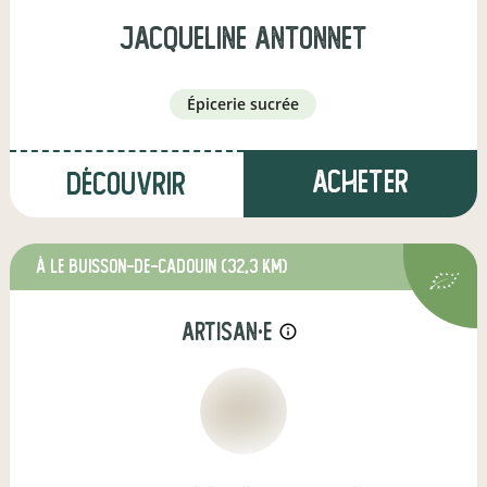
jacqueline antonnet
épicerie sucrée
Acheter
Découvrir
à Le Buisson-de-Cadouin
(32,3 km)
artisan·e
info_outline