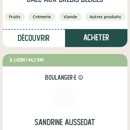
fruits
crèmerie
viande
autres produits
Acheter
Découvrir
à Lherm
(44,2 km)
boulanger·e
info_outline
sandrine aussedat