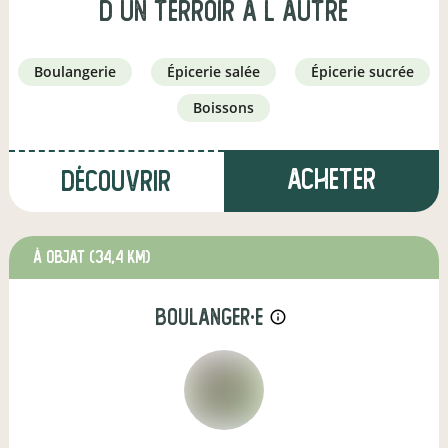
d un terroir a l autre
boulangerie
épicerie salée
épicerie sucrée
boissons
Acheter
Découvrir
à Objat
(34,4 km)
boulanger·e
info_outline