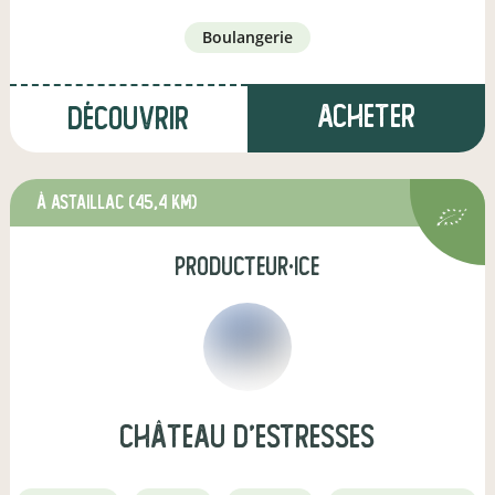
boulangerie
Acheter
Découvrir
à Astaillac
(45,4 km)
producteur·ice
Château d'Estresses