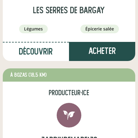
Les Serres de Bargay
légumes
épicerie salée
Acheter
Découvrir
à Bozas
(18,5 km)
producteur·ice