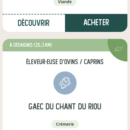
viande
Acheter
Découvrir
à Désaignes
(25,3 km)
éleveur·euse d'ovins / caprins
gaec du chant du riou
crèmerie