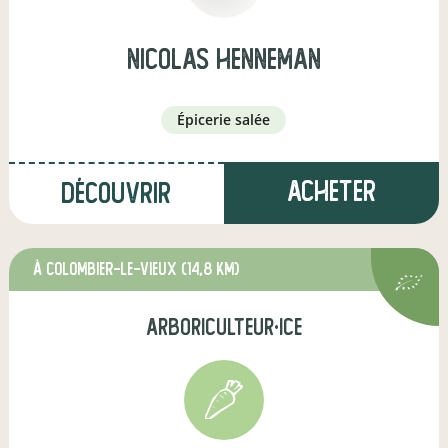
nicolas henneman
épicerie salée
Acheter
Découvrir
à Colombier-le-Vieux
(14,8 km)
arboriculteur·ice