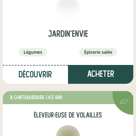
jardin'envie
légumes
épicerie salée
Acheter
Découvrir
à Châteaubourg
(4,5 km)
éleveur·euse de volailles