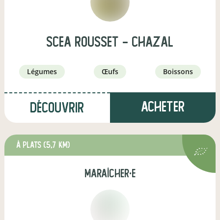
scea rousset - chazal
légumes
œufs
boissons
Acheter
Découvrir
à Plats
(5,7 km)
maraîcher·e