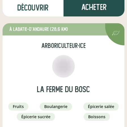
Acheter
Découvrir
à Labatie-d'Andaure
(28,6 km)
arboriculteur·ice
La ferme du Bosc
fruits
boulangerie
épicerie salée
épicerie sucrée
boissons