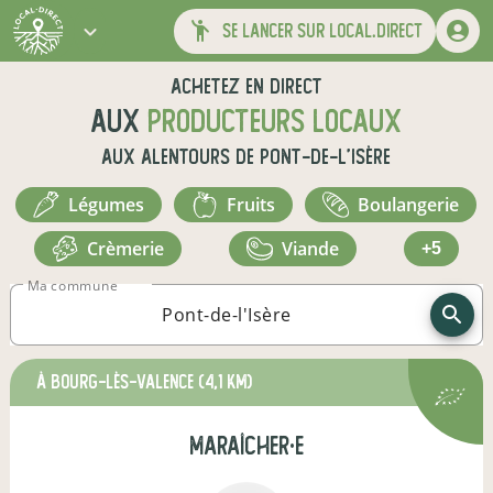
se lancer sur local.direct
Achetez en direct
aux
producteurs locaux
aux alentours de
Pont-de-l'Isère
légumes
fruits
boulangerie
crèmerie
viande
+5
Ma commune
à Bourg-lès-Valence
(4,1 km)
maraîcher·e