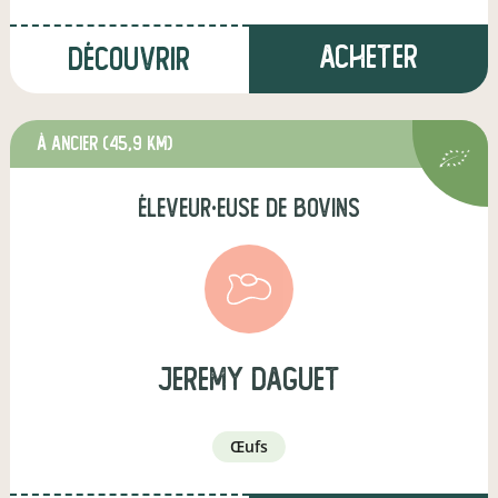
Acheter
Découvrir
à Ancier
(45,9 km)
éleveur·euse de bovins
jeremy daguet
œufs