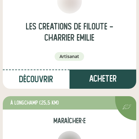
Les Creations de Filoute -
Charrier Emilie
artisanat
Acheter
Découvrir
à Longchamp
(25,5 km)
maraîcher·e