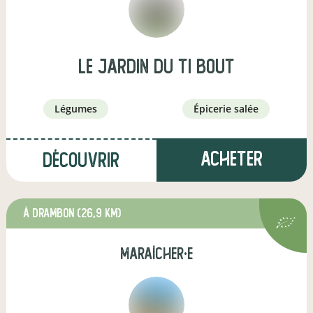
Le jardin du Ti bout
légumes
épicerie salée
Acheter
Découvrir
à Drambon
(26,9 km)
maraîcher·e