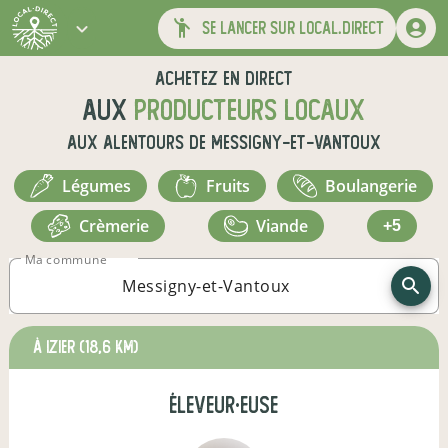
se lancer sur local.direct
Achetez en direct
aux
producteurs locaux
aux alentours de
Messigny-et-Vantoux
légumes
fruits
boulangerie
crèmerie
viande
+5
Ma commune
à Izier
(18,6 km)
éleveur·euse