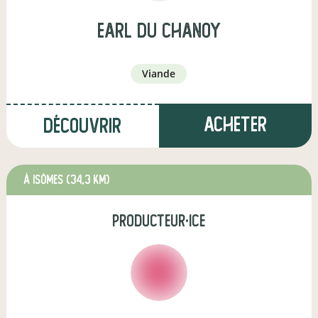
earl du chanoy
viande
Acheter
Découvrir
à Isômes
(34,3 km)
producteur·ice