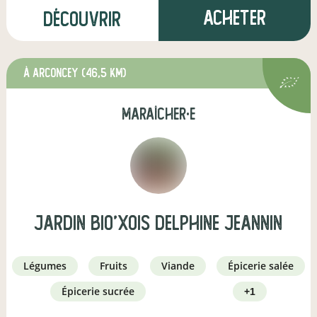
Acheter
Découvrir
à Arconcey
(46,5 km)
maraîcher·e
JARDIN BIO'XOIS Delphine Jeannin
légumes
fruits
viande
épicerie salée
épicerie sucrée
+1