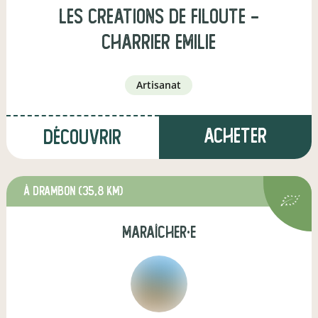
Les Creations de Filoute -
Charrier Emilie
artisanat
Acheter
Découvrir
à Drambon
(35,8 km)
maraîcher·e