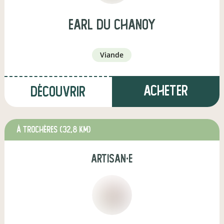
earl du chanoy
viande
Acheter
Découvrir
à Trochères
(32,8 km)
artisan·e