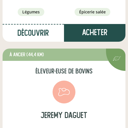
légumes
épicerie salée
Acheter
Découvrir
à Ancier
(44,4 km)
éleveur·euse de bovins
jeremy daguet