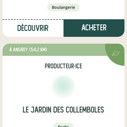
boulangerie
Acheter
Découvrir
à Angirey
(54,2 km)
producteur·ice
le jardin des collemboles
fruits