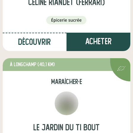
celine riandet (Ferrari)
épicerie sucrée
Acheter
Découvrir
à Longchamp
(40,1 km)
maraîcher·e
Le jardin du Ti bout