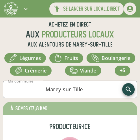
se lancer sur local.direct
Achetez en direct
aux
producteurs locaux
aux alentours de
Marey-sur-Tille
légumes
fruits
boulangerie
crèmerie
viande
+5
Ma commune
à Isômes
(17,8 km)
producteur·ice