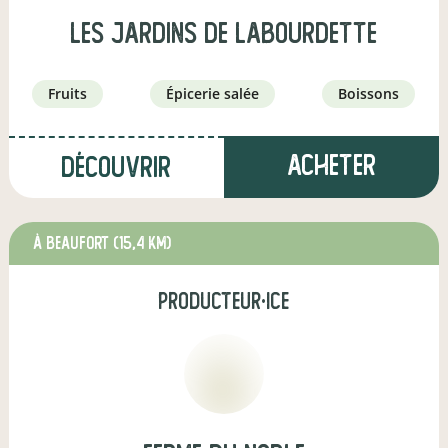
les jardins de labourdette
fruits
épicerie salée
boissons
Acheter
Découvrir
à Beaufort
(15,4 km)
producteur·ice