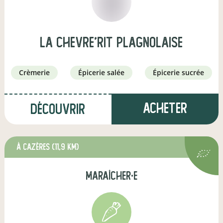
La chevre'rit Plagnolaise
crèmerie
épicerie salée
épicerie sucrée
Acheter
Découvrir
à Cazères
(11,9 km)
maraîcher·e