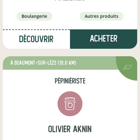
boulangerie
autres produits
Acheter
Découvrir
à Beaumont-sur-Lèze
(19,6 km)
pépiniériste
olivier aknin