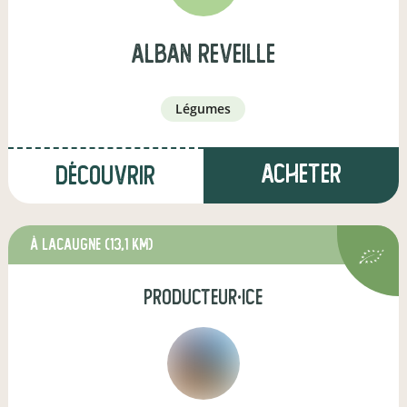
alban reveille
légumes
Acheter
Découvrir
à Lacaugne
(13,1 km)
producteur·ice