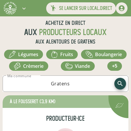
se lancer sur local.direct
Achetez en direct
aux
producteurs locaux
aux alentours de
Gratens
légumes
fruits
boulangerie
crèmerie
viande
+5
Ma commune
à Le Fousseret
(3,9 km)
producteur·ice