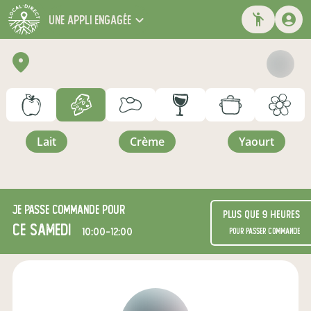
une appli engagée
lait
crème
yaourt
Je passe commande pour
Plus que 9 heures
ce samedi
10:00-12:00
pour passer commande