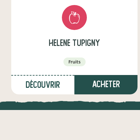
helene tupigny
fruits
Acheter
Découvrir
à Vaux-en-Vermandois
(6,4 km)
LOCAL.DIRE
producteur·ice
Vraiment loca