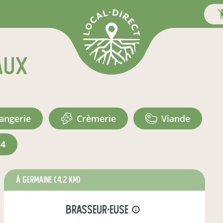
aux
langerie
crèmerie
viande
+4
à Germaine
(4,2 km)
brasseur·euse
info_outline