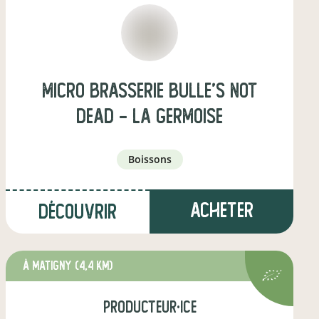
Micro brasserie Bulle's not
dead - La Germoise
boissons
Acheter
Découvrir
à Matigny
(4,4 km)
producteur·ice