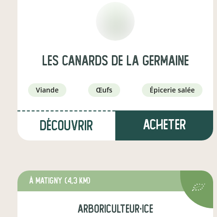
Les Canards de la Germaine
viande
œufs
épicerie salée
Acheter
Découvrir
à Matigny
(4,3 km)
arboriculteur·ice