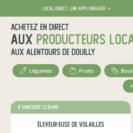
local.direct,
une appli engagée
Achetez en direct
aux
producteurs loc
aux alentours de
Douilly
légumes
fruits
bou
à Sancourt
(2,8 km)
éleveur·euse de volailles