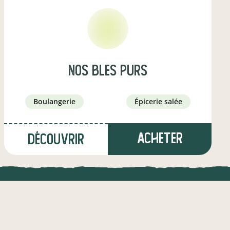
nos bles purs
boulangerie
épicerie salée
Acheter
Découvrir
à Devise
(8,3 km)
UNE APPLI ENGAGÉE
CT
producteur·ice
l !
Une appli à prix libre