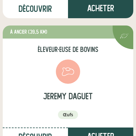
Acheter
Découvrir
à Ancier
(39,5 km)
éleveur·euse de bovins
jeremy daguet
œufs