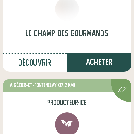
Le Champ des Gourmands
Acheter
Découvrir
à Gézier-et-Fontenelay
(17,2 km)
producteur·ice