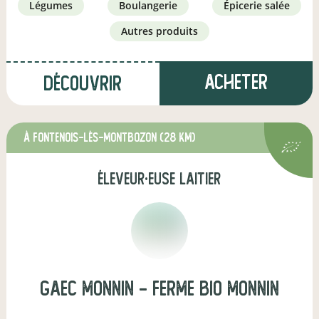
légumes
boulangerie
épicerie salée
autres produits
Acheter
Découvrir
à Fontenois-lès-Montbozon
(28 km)
éleveur·euse laitier
Gaec Monnin - Ferme Bio Monnin