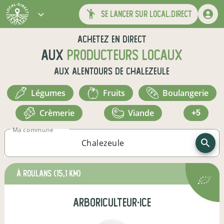
se lancer sur local.direct
Achetez en direct
aux
producteurs locaux
aux alentours de
Chalezeule
légumes
fruits
boulangerie
crèmerie
viande
+5
Ma commune
à Roulans
(15,1 km)
arboriculteur·ice