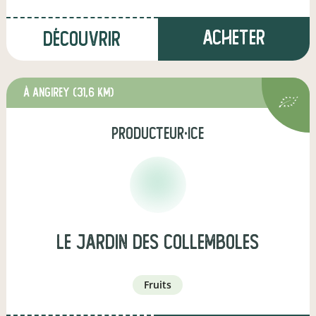
Acheter
Découvrir
à Angirey
(31,6 km)
producteur·ice
le jardin des collemboles
fruits