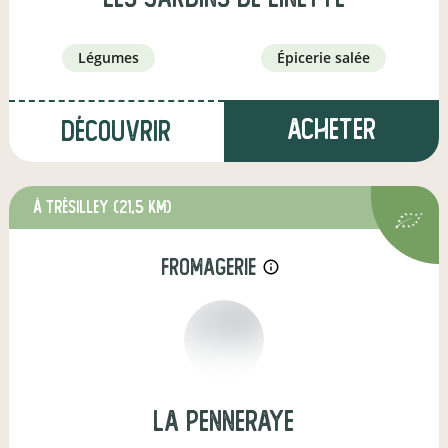
légumes
épicerie salée
Acheter
Découvrir
à Trésilley
(21,5 km)
fromagerie
info_outline
La Penneraye