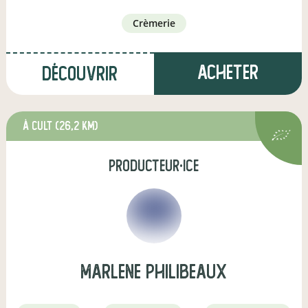
crèmerie
Acheter
Découvrir
à Cult
(26,2 km)
producteur·ice
marlene philibeaux