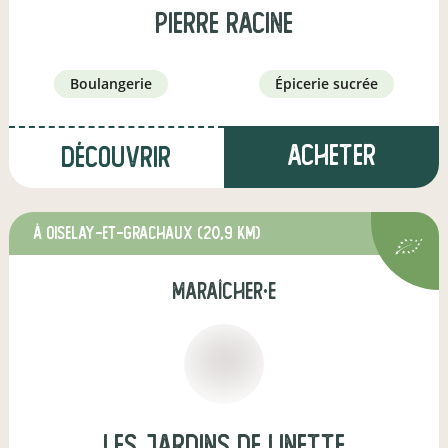
pierre racine
boulangerie
épicerie sucrée
Acheter
Découvrir
à Oiselay-et-Grachaux
(20,9 km)
maraîcher·e
Les jardins de Linette