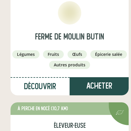
ferme de moulin butin
légumes
fruits
œufs
épicerie salée
autres produits
Acheter
Découvrir
à Perche en Nocé
(10,7 km)
éleveur·euse