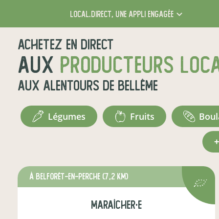
local.direct,
une appli engagée
Achetez en direct
aux
producteurs loc
aux alentours de
Bellême
légumes
fruits
bou
à Belforêt-en-Perche
(7,2 km)
maraîcher·e