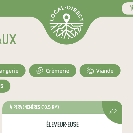
aux
langerie
crèmerie
viande
+5
à Pervenchères
(10,5 km)
éleveur·euse