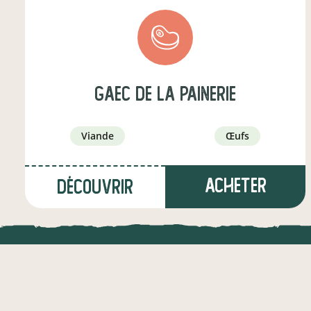
Gaec de la Painerie
viande
œufs
Acheter
Découvrir
à Coulimer
(13,4 km)
LOCAL.DIRE
éleveur·euse de bovins
Vraiment loca