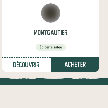
MONTGAUTIER
épicerie salée
Acheter
Découvrir
à Mamers
(14,6 km)
UNE APPLI ENGAGÉE
CT
l !
Une appli à prix libre