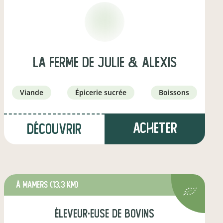
La Ferme de Julie & Alexis
viande
épicerie sucrée
boissons
Acheter
Découvrir
à Mamers
(13,3 km)
éleveur·euse de bovins