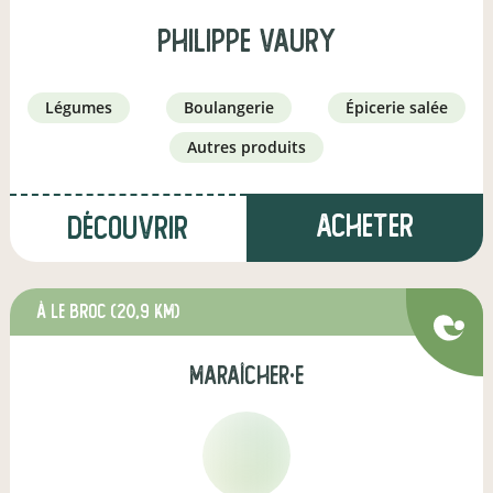
Philippe vaury
légumes
boulangerie
épicerie salée
autres produits
Acheter
Découvrir
à Le Broc
(20,9 km)
maraîcher·e