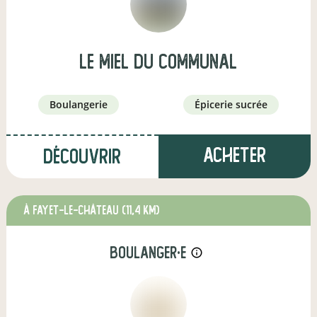
Le miel du Communal
boulangerie
épicerie sucrée
Acheter
Découvrir
à Fayet-le-Château
(11,4 km)
boulanger·e
info_outline