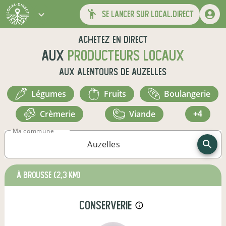
se lancer sur local.direct
Achetez en direct
aux
producteurs locaux
aux alentours de
Auzelles
légumes
fruits
boulangerie
crèmerie
viande
+4
Ma commune
à Brousse
(2,3 km)
conserverie
info_outline