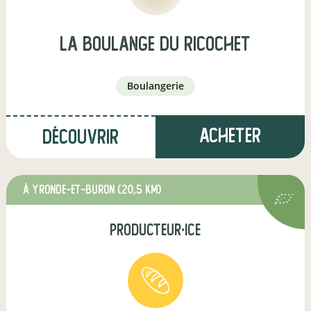
la boulange du ricochet
boulangerie
Acheter
Découvrir
à Yronde-et-Buron
(20,5 km)
producteur·ice