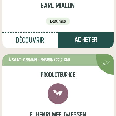
earl mialon
légumes
Acheter
Découvrir
à Saint-Germain-Lembron
(27,7 km)
producteur·ice
EI Henri Meeuwessen