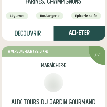
Farines, Champignons
légumes
boulangerie
épicerie salée
Acheter
Découvrir
à Vergongheon
(29,8 km)
maraîcher·e
Aux Tours Du Jardin Gourmand