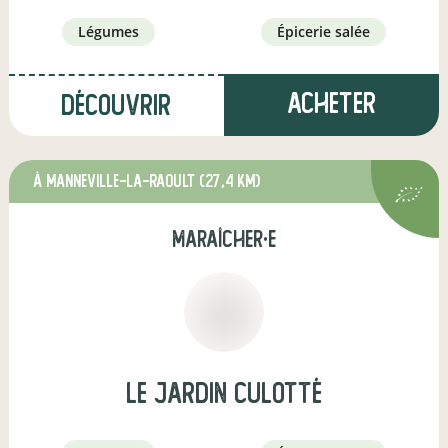
légumes
épicerie salée
Acheter
Découvrir
à Manneville-la-Raoult
(27,4 km)
maraîcher·e
Le jardin Culotté