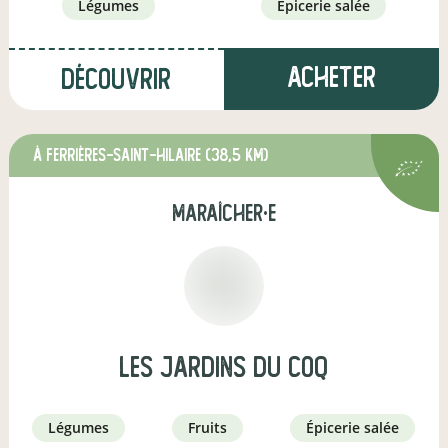
légumes
épicerie salée
Acheter
Découvrir
à Ferrières-Saint-Hilaire
(38,5 km)
maraîcher·e
les jardins du coq
légumes
fruits
épicerie salée