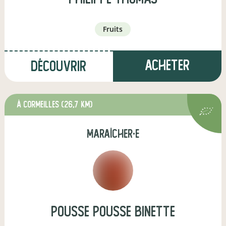
fruits
Acheter
Découvrir
à Cormeilles
(26,7 km)
maraîcher·e
Pousse pousse binette