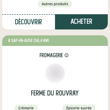
autres produits
Acheter
Découvrir
à Sap-en-Auge
(56,4 km)
fromagerie
info_outline
Ferme du rouvray
crèmerie
épicerie sucrée