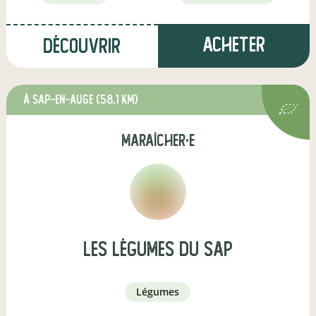
Acheter
Découvrir
à Sap-en-Auge
(58,1 km)
maraîcher·e
Les Légumes du Sap
légumes