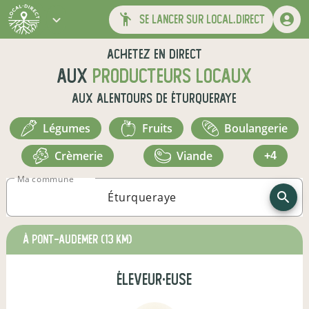
se lancer sur local.direct
Achetez en direct
aux
producteurs locaux
aux alentours de
Éturqueraye
légumes
fruits
boulangerie
crèmerie
viande
+4
Ma commune
à Pont-Audemer
(13 km)
éleveur·euse