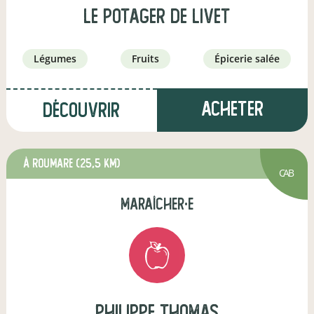
Le Potager de Livet
légumes
fruits
épicerie salée
Acheter
Découvrir
à Roumare
(25,5 km)
CAB
maraîcher·e
philippe thomas