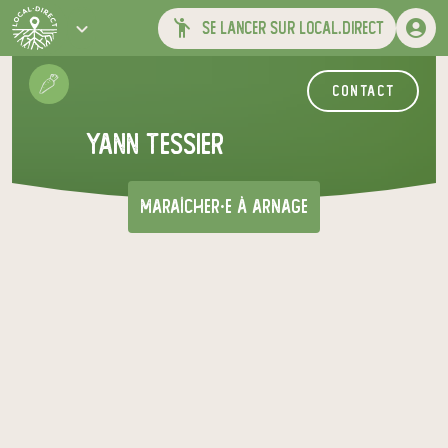
se lancer sur local.direct
contact
yann tessier
maraîcher·e
à Arnage