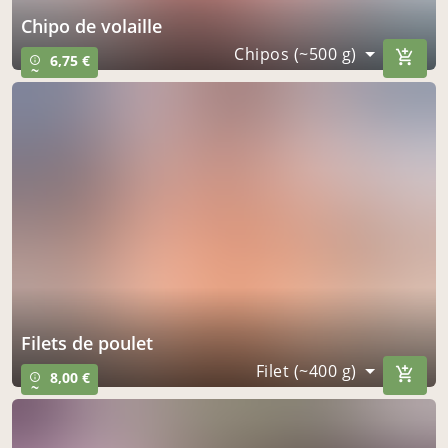
chipo de volaille
Chipos (~500 g)
6,75 €
info_outline
~
filets de poulet
Filet (~400 g)
8,00 €
info_outline
~