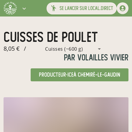
se lancer sur local.direct
cuisses de poulet
8,05 €
/
Cuisses (~600 g)
par
Volailles Vivier
producteur·ice
à Chemiré-le-Gaudin