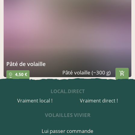
pâté de volaille
Pâté volaille (~300 g)
4,50 €
info_outline
~
LOCAL.DIRECT
Vraiment local !
Vraiment direct !
VOLAILLES VIVIER
Lui passer commande