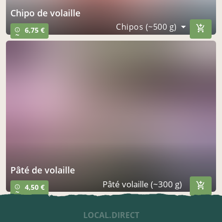
chipo de volaille
Chipos (~500 g)
6,75 €
info_outline
~
pâté de volaille
Pâté volaille (~300 g)
4,50 €
info_outline
~
LOCAL.DIRECT