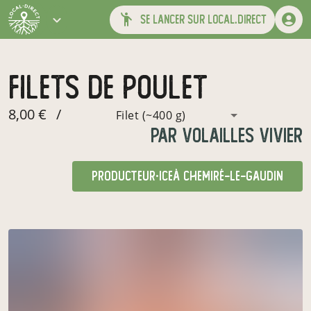
se lancer sur local.direct
filets de poulet
8,00 €
/
Filet (~400 g)
par
Volailles Vivier
producteur·ice
à Chemiré-le-Gaudin