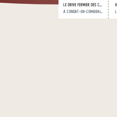
Le Drive Fermier des Combrailles
v
à Condat-en-Combraille
l