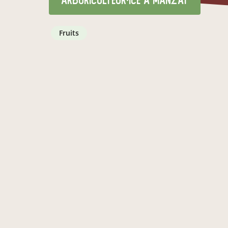
arboriculteur·ice
à Manzat
fruits